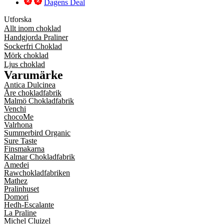
Dagens Deal
Utforska
Allt inom choklad
Handgjorda Praliner
Sockerfri Choklad
Mörk choklad
Ljus choklad
Varumärke
Antica Dulcinea
Åre chokladfabrik
Malmö Chokladfabrik
Venchi
chocoMe
Valrhona
Summerbird Organic
Sure Taste
Finsmakarna
Kalmar Chokladfabrik
Amedei
Rawchokladfabriken
Mathez
Pralinhuset
Domori
Hedh-Escalante
La Praline
Michel Cluizel