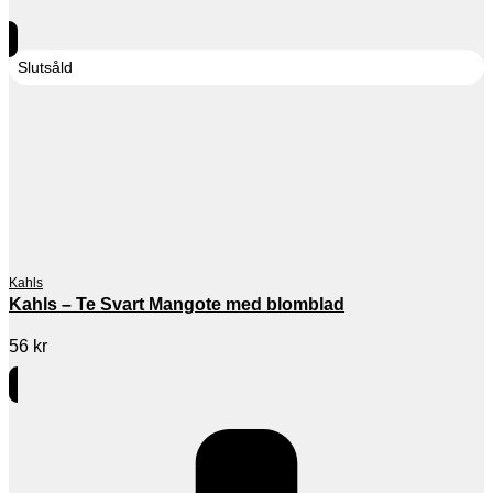
Slutsåld
Kahls
Kahls – Te Svart Mangote med blomblad
56
kr