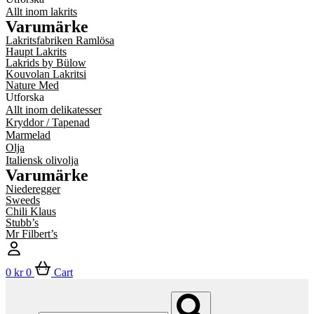
Allt inom lakrits
Varumärke
Lakritsfabriken Ramlösa
Haupt Lakrits
Lakrids by Bülow
Kouvolan Lakritsi
Nature Med
Utforska
Allt inom delikatesser
Kryddor / Tapenad
Marmelad
Olja
Italiensk olivolja
Varumärke
Niederegger
Sweeds
Chili Klaus
Stubb’s
Mr Filbert’s
0
kr
0
Cart