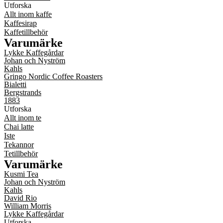
Utforska
Allt inom kaffe
Kaffesirap
Kaffetillbehör
Varumärke
Lykke Kaffegårdar
Johan och Nyström
Kahls
Gringo Nordic Coffee Roasters
Bialetti
Bergstrands
1883
Utforska
Allt inom te
Chai latte
Iste
Tekannor
Tetillbehör
Varumärke
Kusmi Tea
Johan och Nyström
Kahls
David Rio
William Morris
Lykke Kaffegårdar
Utforska