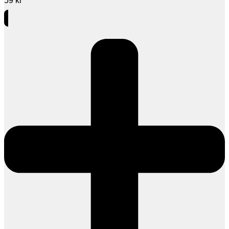
59
kr