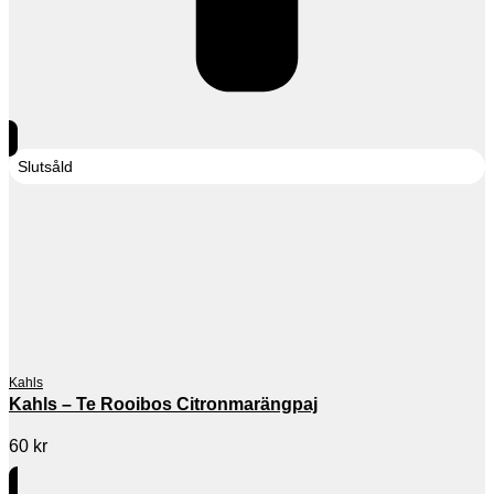
Slutsåld
Kahls
Kahls – Te Rooibos Citronmarängpaj
60
kr