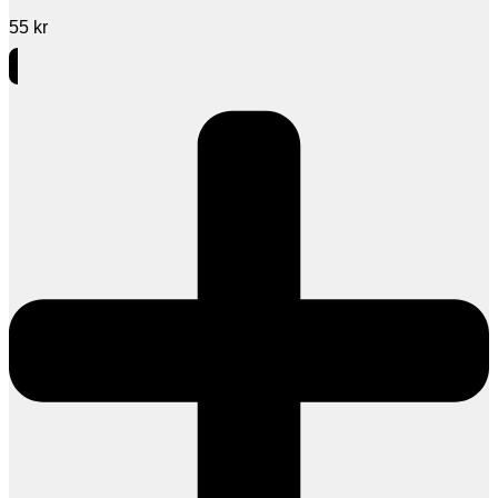
55
kr