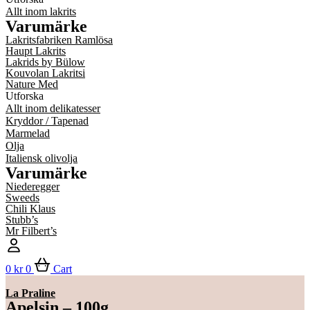
Allt inom lakrits
Varumärke
Lakritsfabriken Ramlösa
Haupt Lakrits
Lakrids by Bülow
Kouvolan Lakritsi
Nature Med
Utforska
Allt inom delikatesser
Kryddor / Tapenad
Marmelad
Olja
Italiensk olivolja
Varumärke
Niederegger
Sweeds
Chili Klaus
Stubb’s
Mr Filbert’s
0
kr
0
Cart
La Praline
Apelsin – 100g