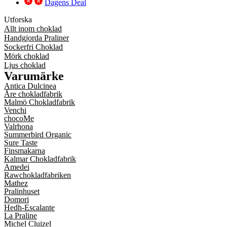
Dagens Deal
Utforska
Allt inom choklad
Handgjorda Praliner
Sockerfri Choklad
Mörk choklad
Ljus choklad
Varumärke
Antica Dulcinea
Åre chokladfabrik
Malmö Chokladfabrik
Venchi
chocoMe
Valrhona
Summerbird Organic
Sure Taste
Finsmakarna
Kalmar Chokladfabrik
Amedei
Rawchokladfabriken
Mathez
Pralinhuset
Domori
Hedh-Escalante
La Praline
Michel Cluizel