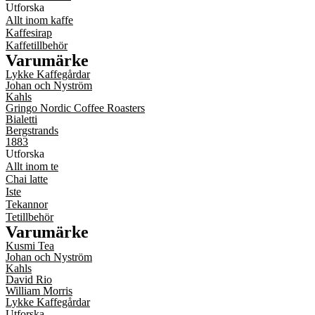
Utforska
Allt inom kaffe
Kaffesirap
Kaffetillbehör
Varumärke
Lykke Kaffegårdar
Johan och Nyström
Kahls
Gringo Nordic Coffee Roasters
Bialetti
Bergstrands
1883
Utforska
Allt inom te
Chai latte
Iste
Tekannor
Tetillbehör
Varumärke
Kusmi Tea
Johan och Nyström
Kahls
David Rio
William Morris
Lykke Kaffegårdar
Utforska