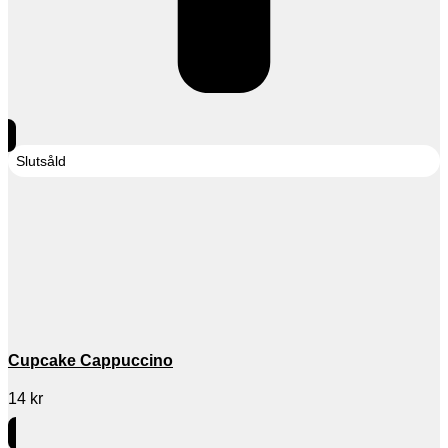
Slutsåld
Cupcake Cappuccino
14
kr