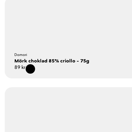
Domori
Mörk choklad 85% criollo – 75g
89
kr