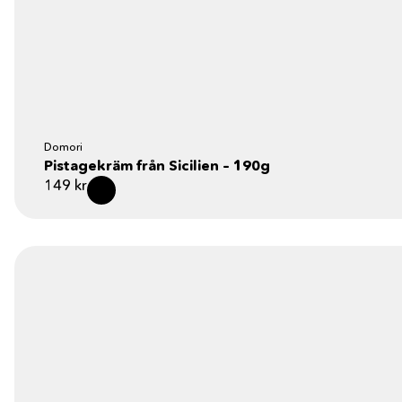
Domori
Pistagekräm från Sicilien – 190g
149
kr