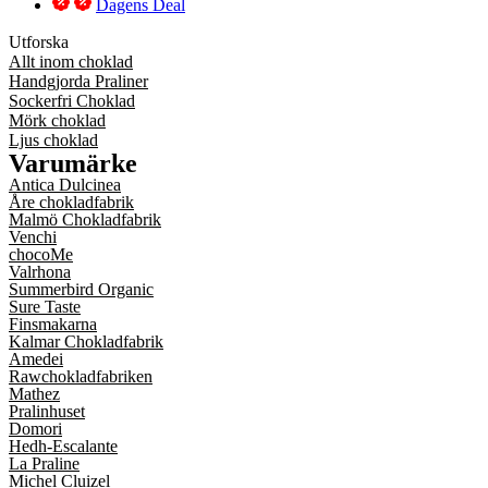
Dagens Deal
Utforska
Allt inom choklad
Handgjorda Praliner
Sockerfri Choklad
Mörk choklad
Ljus choklad
Varumärke
Antica Dulcinea
Åre chokladfabrik
Malmö Chokladfabrik
Venchi
chocoMe
Valrhona
Summerbird Organic
Sure Taste
Finsmakarna
Kalmar Chokladfabrik
Amedei
Rawchokladfabriken
Mathez
Pralinhuset
Domori
Hedh-Escalante
La Praline
Michel Cluizel