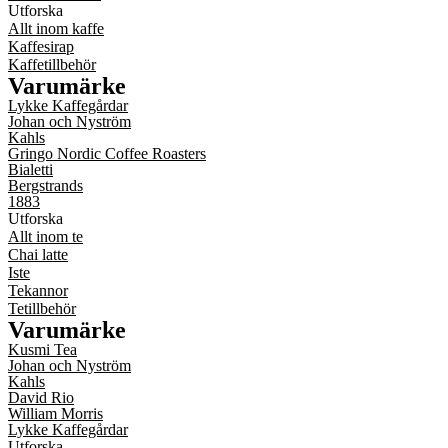
Utforska
Allt inom kaffe
Kaffesirap
Kaffetillbehör
Varumärke
Lykke Kaffegårdar
Johan och Nyström
Kahls
Gringo Nordic Coffee Roasters
Bialetti
Bergstrands
1883
Utforska
Allt inom te
Chai latte
Iste
Tekannor
Tetillbehör
Varumärke
Kusmi Tea
Johan och Nyström
Kahls
David Rio
William Morris
Lykke Kaffegårdar
Utforska