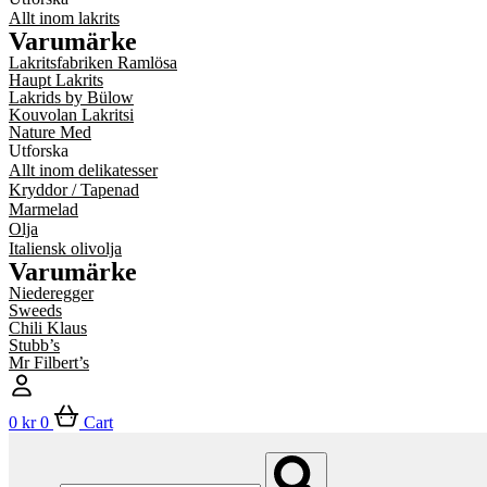
Allt inom lakrits
Varumärke
Lakritsfabriken Ramlösa
Haupt Lakrits
Lakrids by Bülow
Kouvolan Lakritsi
Nature Med
Utforska
Allt inom delikatesser
Kryddor / Tapenad
Marmelad
Olja
Italiensk olivolja
Varumärke
Niederegger
Sweeds
Chili Klaus
Stubb’s
Mr Filbert’s
0
kr
0
Cart