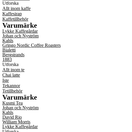
Utforska
Allt inom kaffe
Kaffesirap
Kaffetillbehör
Varumärke
Lykke Kaffegårdar
Johan och Nyström
Kahls
Gringo Nordic Coffee Roasters
Bialetti
Bergstrands
1883
Utforska
Allt inom te
Chai latte
Iste
Tekannor
Tetillbehör
Varumärke
Kusmi Tea
Johan och Nyström
Kahls
David Rio
William Morris
Lykke Kaffegårdar
Utforska