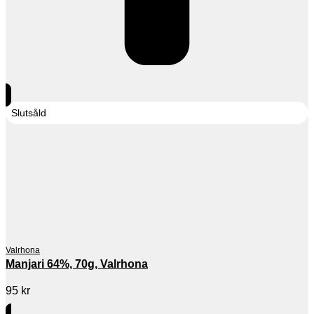
Slutsåld
Valrhona
Manjari 64%, 70g, Valrhona
95
kr