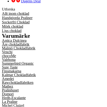
Dagens Deal
Utforska
Allt inom choklad
Handgjorda Praliner
Sockerfri Choklad
Mörk choklad
Ljus choklad
Varumärke
Antica Dulcinea
Åre chokladfabrik
Malmö Chokladfabrik
Venchi
chocoMe
Valrhona
Summerbird Organic
Sure Taste
Finsmakarna
Kalmar Chokladfabrik
Amedei
Rawchokladfabriken
Mathez
Pralinhuset
Domori
Hedh-Escalante
La Praline
Michel Cluizel