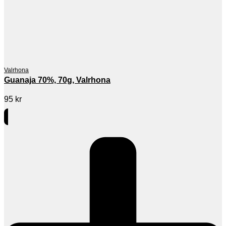
Valrhona
Guanaja 70%, 70g, Valrhona
95
kr