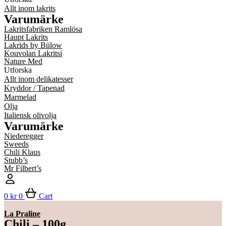
Allt inom lakrits
Varumärke
Lakritsfabriken Ramlösa
Haupt Lakrits
Lakrids by Bülow
Kouvolan Lakritsi
Nature Med
Utforska
Allt inom delikatesser
Kryddor / Tapenad
Marmelad
Olja
Italiensk olivolja
Varumärke
Niederegger
Sweeds
Chili Klaus
Stubb’s
Mr Filbert’s
0
kr
0
Cart
La Praline
Chili – 100g