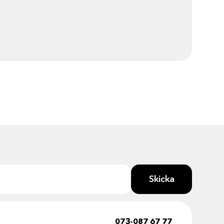
Johan o
Johan
69
kr
Skicka
073-087 67 77