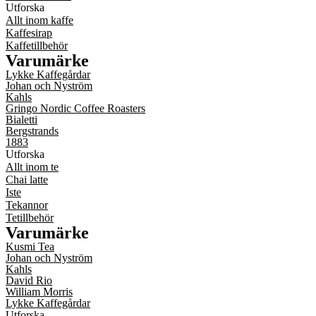
Utforska
Allt inom kaffe
Kaffesirap
Kaffetillbehör
Varumärke
Lykke Kaffegårdar
Johan och Nyström
Kahls
Gringo Nordic Coffee Roasters
Bialetti
Bergstrands
1883
Utforska
Allt inom te
Chai latte
Iste
Tekannor
Tetillbehör
Varumärke
Kusmi Tea
Johan och Nyström
Kahls
David Rio
William Morris
Lykke Kaffegårdar
Utforska