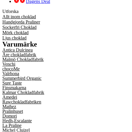
Dagens Deal
Utforska
Allt inom choklad
Handgjorda Praliner
Sockerfri Choklad
Mörk choklad
Ljus choklad
Varumärke
Antica Dulcinea
Åre chokladfabrik
Malmö Chokladfabrik
Venchi
chocoMe
Valrhona
Summerbird Organic
Sure Taste
Finsmakarna
Kalmar Chokladfabrik
Amedei
Rawchokladfabriken
Mathez
Pralinhuset
Domori
Hedh-Escalante
La Praline
Michel Cluizel