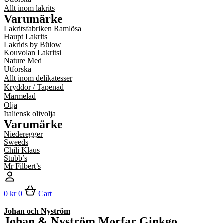
Allt inom lakrits
Varumärke
Lakritsfabriken Ramlösa
Haupt Lakrits
Lakrids by Bülow
Kouvolan Lakritsi
Nature Med
Utforska
Allt inom delikatesser
Kryddor / Tapenad
Marmelad
Olja
Italiensk olivolja
Varumärke
Niederegger
Sweeds
Chili Klaus
Stubb’s
Mr Filbert’s
0
kr
0
Cart
Johan och Nyström
Johan & Nyström Morfar Ginkgo