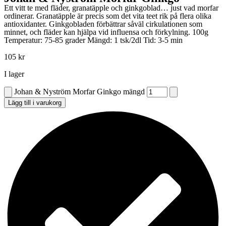
Ett vitt te med fläder, granatäpple och ginkgoblad… just vad morfar
ordinerar. Granatäpple är precis som det vita teet rik på flera olika
antioxidanter. Ginkgobladen förbättrar såväl cirkulationen som
minnet, och fläder kan hjälpa vid influensa och förkylning. 100g
Temperatur: 75-85 grader Mängd: 1 tsk/2dl Tid: 3-5 min
105
kr
I lager
Johan & Nyström Morfar Ginkgo mängd
Lägg till i varukorg