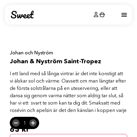
Johan och Nyström
Johan & Nyström Saint-Tropez
I ett land med så långa vintrar är det inte konstigt att
vi älskar sol och värme. Oavsett om man längtar efter
de första solstrålarna på en uteservering, eller att
dansa sig genom varma nätter som aldrig tar slut, så
har vi ett svart te som kan ta dig dit. Smaksatt med
rosévin och apelsin är det den känslan i koppen varje
gång. 100g Temperatur: 95-100 grader Mängd: 1
tsk/2dl Tid: 2-4 min
63
kr