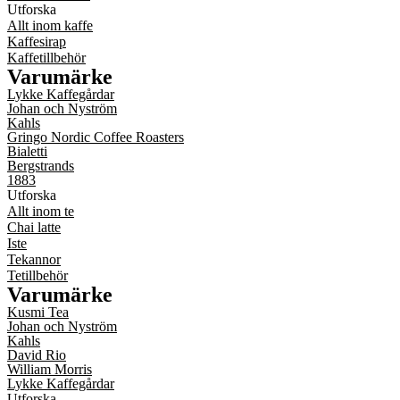
Utforska
Allt inom kaffe
Kaffesirap
Kaffetillbehör
Varumärke
Lykke Kaffegårdar
Johan och Nyström
Kahls
Gringo Nordic Coffee Roasters
Bialetti
Bergstrands
1883
Utforska
Allt inom te
Chai latte
Iste
Tekannor
Tetillbehör
Varumärke
Kusmi Tea
Johan och Nyström
Kahls
David Rio
William Morris
Lykke Kaffegårdar
Utforska