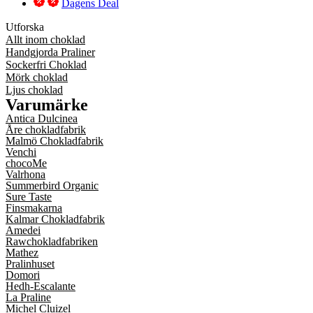
Dagens Deal
Utforska
Allt inom choklad
Handgjorda Praliner
Sockerfri Choklad
Mörk choklad
Ljus choklad
Varumärke
Antica Dulcinea
Åre chokladfabrik
Malmö Chokladfabrik
Venchi
chocoMe
Valrhona
Summerbird Organic
Sure Taste
Finsmakarna
Kalmar Chokladfabrik
Amedei
Rawchokladfabriken
Mathez
Pralinhuset
Domori
Hedh-Escalante
La Praline
Michel Cluizel