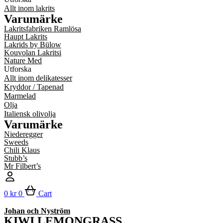
Allt inom lakrits
Varumärke
Lakritsfabriken Ramlösa
Haupt Lakrits
Lakrids by Bülow
Kouvolan Lakritsi
Nature Med
Utforska
Allt inom delikatesser
Kryddor / Tapenad
Marmelad
Olja
Italiensk olivolja
Varumärke
Niederegger
Sweeds
Chili Klaus
Stubb’s
Mr Filbert’s
0
kr
0
Cart
Johan och Nyström
KIWI LEMONGRASS