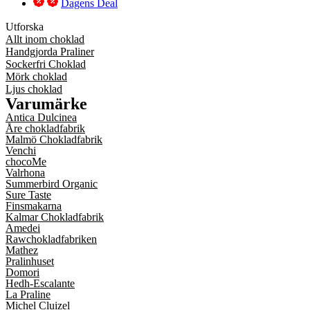
Dagens Deal
Utforska
Allt inom choklad
Handgjorda Praliner
Sockerfri Choklad
Mörk choklad
Ljus choklad
Varumärke
Antica Dulcinea
Åre chokladfabrik
Malmö Chokladfabrik
Venchi
chocoMe
Valrhona
Summerbird Organic
Sure Taste
Finsmakarna
Kalmar Chokladfabrik
Amedei
Rawchokladfabriken
Mathez
Pralinhuset
Domori
Hedh-Escalante
La Praline
Michel Cluizel