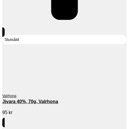
Slutsåld
Valrhona
Jivara 40%, 70g, Valrhona
95
kr