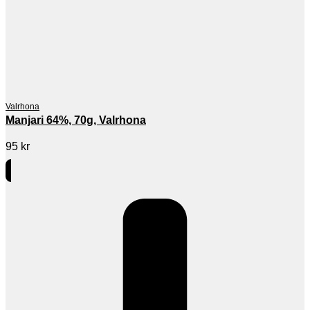
Valrhona
Manjari 64%, 70g, Valrhona
95
kr