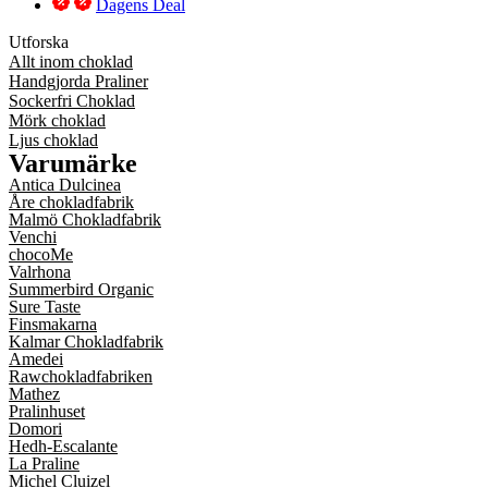
Dagens Deal
Utforska
Allt inom choklad
Handgjorda Praliner
Sockerfri Choklad
Mörk choklad
Ljus choklad
Varumärke
Antica Dulcinea
Åre chokladfabrik
Malmö Chokladfabrik
Venchi
chocoMe
Valrhona
Summerbird Organic
Sure Taste
Finsmakarna
Kalmar Chokladfabrik
Amedei
Rawchokladfabriken
Mathez
Pralinhuset
Domori
Hedh-Escalante
La Praline
Michel Cluizel