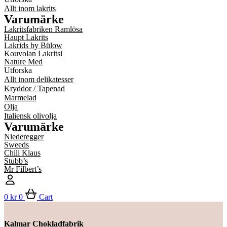
Allt inom lakrits
Varumärke
Lakritsfabriken Ramlösa
Haupt Lakrits
Lakrids by Bülow
Kouvolan Lakritsi
Nature Med
Utforska
Allt inom delikatesser
Kryddor / Tapenad
Marmelad
Olja
Italiensk olivolja
Varumärke
Niederegger
Sweeds
Chili Klaus
Stubb’s
Mr Filbert’s
0
kr
0
Cart
Kalmar Chokladfabrik