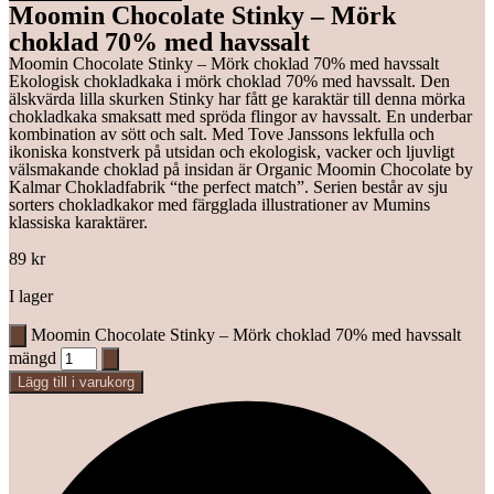
Moomin Chocolate Stinky – Mörk
choklad 70% med havssalt
Moomin Chocolate Stinky – Mörk choklad 70% med havssalt
Ekologisk chokladkaka i mörk choklad 70% med havssalt. Den
älskvärda lilla skurken Stinky har fått ge karaktär till denna mörka
chokladkaka smaksatt med spröda flingor av havssalt. En underbar
kombination av sött och salt. Med Tove Janssons lekfulla och
ikoniska konstverk på utsidan och ekologisk, vacker och ljuvligt
välsmakande choklad på insidan är Organic Moomin Chocolate by
Kalmar Chokladfabrik “the perfect match”. Serien består av sju
sorters chokladkakor med färgglada illustrationer av Mumins
klassiska karaktärer.
89
kr
I lager
Moomin Chocolate Stinky – Mörk choklad 70% med havssalt
mängd
Lägg till i varukorg