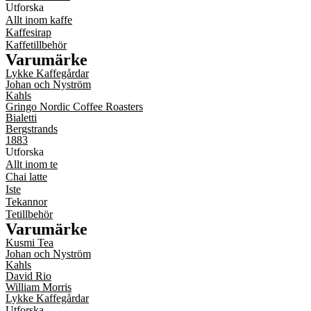
Utforska
Allt inom kaffe
Kaffesirap
Kaffetillbehör
Varumärke
Lykke Kaffegårdar
Johan och Nyström
Kahls
Gringo Nordic Coffee Roasters
Bialetti
Bergstrands
1883
Utforska
Allt inom te
Chai latte
Iste
Tekannor
Tetillbehör
Varumärke
Kusmi Tea
Johan och Nyström
Kahls
David Rio
William Morris
Lykke Kaffegårdar
Utforska