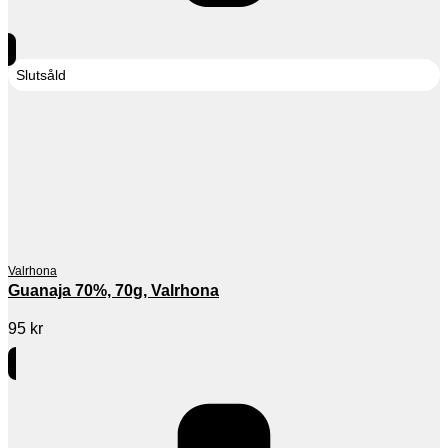
Slutsåld
Valrhona
Guanaja 70%, 70g, Valrhona
95
kr