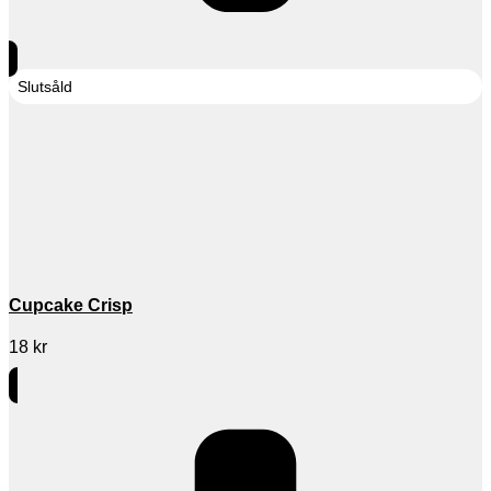
Slutsåld
Cupcake Crisp
18
kr