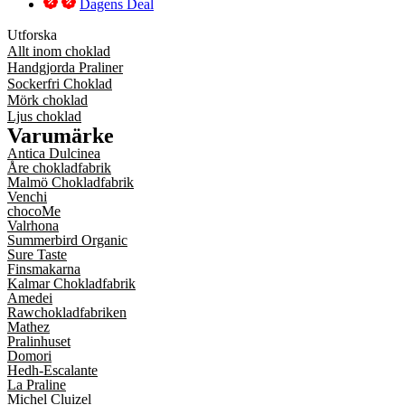
Dagens Deal
Utforska
Allt inom choklad
Handgjorda Praliner
Sockerfri Choklad
Mörk choklad
Ljus choklad
Varumärke
Antica Dulcinea
Åre chokladfabrik
Malmö Chokladfabrik
Venchi
chocoMe
Valrhona
Summerbird Organic
Sure Taste
Finsmakarna
Kalmar Chokladfabrik
Amedei
Rawchokladfabriken
Mathez
Pralinhuset
Domori
Hedh-Escalante
La Praline
Michel Cluizel