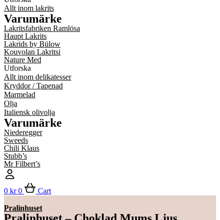
Allt inom lakrits
Varumärke
Lakritsfabriken Ramlösa
Haupt Lakrits
Lakrids by Bülow
Kouvolan Lakritsi
Nature Med
Utforska
Allt inom delikatesser
Kryddor / Tapenad
Marmelad
Olja
Italiensk olivolja
Varumärke
Niederegger
Sweeds
Chili Klaus
Stubb’s
Mr Filbert’s
0
kr
0
Cart
Pralinhuset
Pralinhuset – Choklad Mums Ljus