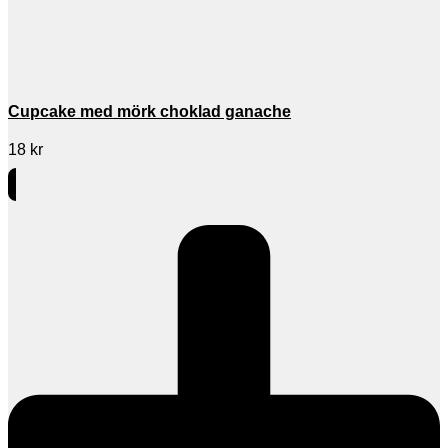
Cupcake med mörk choklad ganache
18
kr