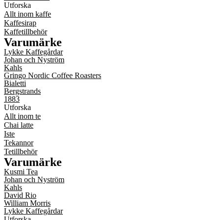
Utforska
Allt inom kaffe
Kaffesirap
Kaffetillbehör
Varumärke
Lykke Kaffegårdar
Johan och Nyström
Kahls
Gringo Nordic Coffee Roasters
Bialetti
Bergstrands
1883
Utforska
Allt inom te
Chai latte
Iste
Tekannor
Tetillbehör
Varumärke
Kusmi Tea
Johan och Nyström
Kahls
David Rio
William Morris
Lykke Kaffegårdar
Utforska