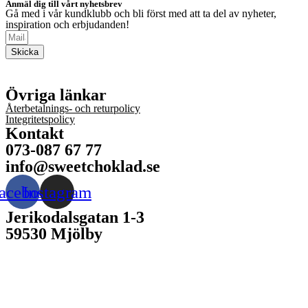
Anmäl dig till vårt nyhetsbrev
Gå med i vår kundklubb och bli först med att ta del av nyheter,
inspiration och erbjudanden!
Skicka
Övriga länkar
Återbetalnings- och returpolicy
Integritetspolicy
Kontakt
073-087 67 77
info@sweetchoklad.se
acebook
Instagram
Jerikodalsgatan 1-3
59530 Mjölby