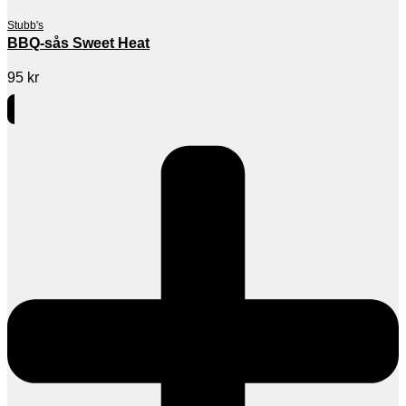
Stubb's
BBQ-sås Sweet Heat
95
kr