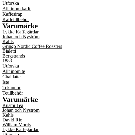
Utforska
Allt inom kaffe
Kaffesirap
Kaffetillbehör
Varumärke
Lykke Kaffegårdar
Johan och Nyström
Kahls
Gringo Nordic Coffee Roasters
Bialetti
Bergstrands
1883
Utforska
Allt inom te
Chai latte
Iste
Tekannor
Tetillbehör
Varumärke
Kusmi Tea
Johan och Nyström
Kahls
David Rio
William Morris
Lykke Kaffegårdar
Utforska