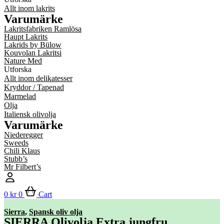
Allt inom lakrits
Varumärke
Lakritsfabriken Ramlösa
Haupt Lakrits
Lakrids by Bülow
Kouvolan Lakritsi
Nature Med
Utforska
Allt inom delikatesser
Kryddor / Tapenad
Marmelad
Olja
Italiensk olivolja
Varumärke
Niederegger
Sweeds
Chili Klaus
Stubb’s
Mr Filbert’s
0
kr
0
Cart
Sierra
,
Spansk oliv olja
SIERRA Olivolja Extra jungfru