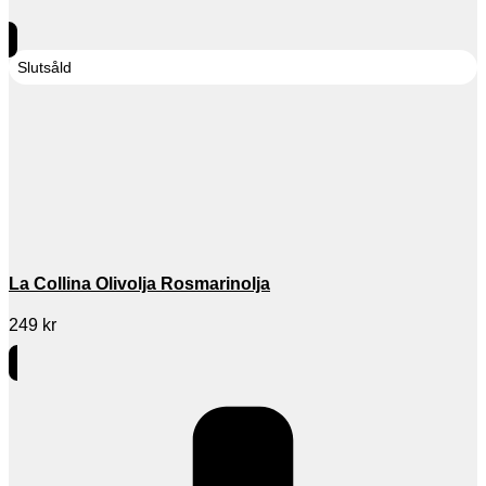
Slutsåld
La Collina Olivolja Rosmarinolja
249
kr