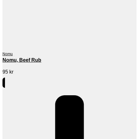
Nomu
Nomu, Beef Rub
95
kr