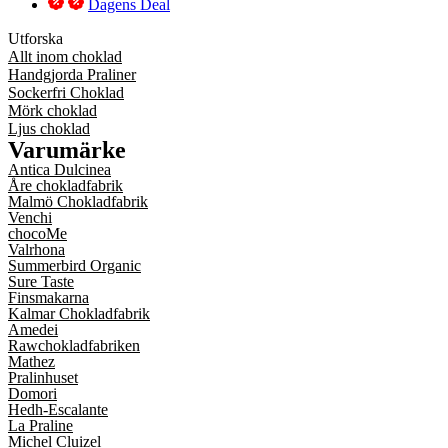
Dagens Deal
Utforska
Allt inom choklad
Handgjorda Praliner
Sockerfri Choklad
Mörk choklad
Ljus choklad
Varumärke
Antica Dulcinea
Åre chokladfabrik
Malmö Chokladfabrik
Venchi
chocoMe
Valrhona
Summerbird Organic
Sure Taste
Finsmakarna
Kalmar Chokladfabrik
Amedei
Rawchokladfabriken
Mathez
Pralinhuset
Domori
Hedh-Escalante
La Praline
Michel Cluizel