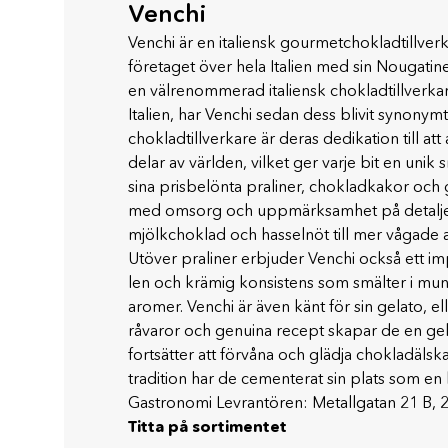
Venchi
Venchi är en italiensk gourmetchokladtillver
företaget över hela Italien med sin Nougati
en välrenommerad italiensk chokladtillverkare
Italien, har Venchi sedan dess blivit synonym
chokladtillverkare är deras dedikation till a
delar av världen, vilket ger varje bit en uni
sina prisbelönta praliner, chokladkakor och 
med omsorg och uppmärksamhet på detaljer. 
mjölkchoklad och hasselnöt till mer vågade alt
Utöver praliner erbjuder Venchi också ett i
len och krämig konsistens som smälter i mu
aromer. Venchi är även känt för sin gelato, 
råvaror och genuina recept skapar de en gela
fortsätter att förvåna och glädja chokladälsk
tradition har de cementerat sin plats som en
Gastronomi Levrantören: Metallgatan 21 B,
Titta på sortimentet