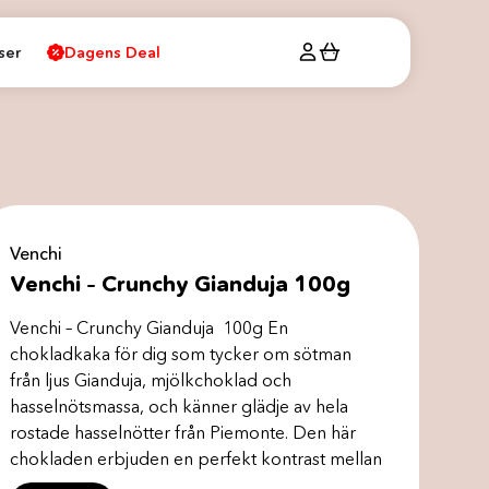
ser
Dagens Deal
Venchi
Venchi – Crunchy Gianduja 100g
Venchi – Crunchy Gianduja 100g En
chokladkaka för dig som tycker om sötman
från ljus Gianduja, mjölkchoklad och
hasselnötsmassa, och känner glädje av hela
rostade hasselnötter från Piemonte. Den här
chokladen erbjuden en perfekt kontrast mellan
krämigt och krispigt och kommer att ge dig en