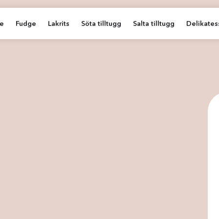
e
Fudge
Lakrits
Söta tilltugg
Salta tilltugg
Delikates