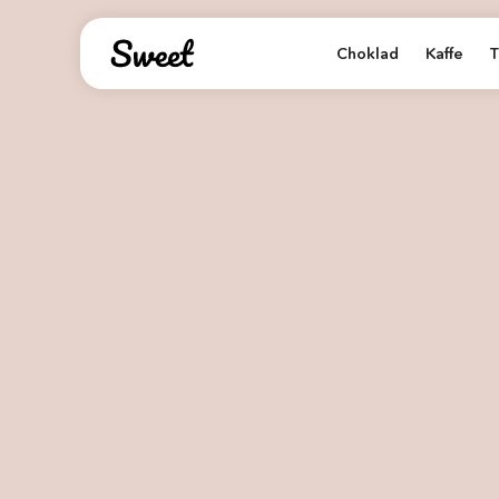
Choklad
Kaffe
T