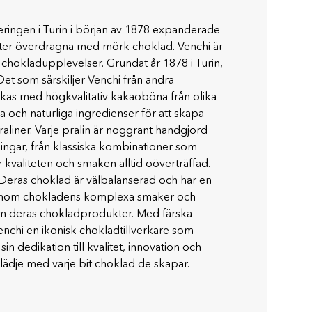
leringen i Turin i början av 1878 expanderade
ötter överdragna med mörk choklad. Venchi är
 chokladupplevelser. Grundat år 1878 i Turin,
Det som särskiljer Venchi från andra
verkas med högkvalitativ kakaoböna från olika
a och naturliga ingredienser för att skapa
aliner. Varje pralin är noggrant handgjord
ngar, från klassiska kombinationer som
r kvaliteten och smaken alltid oöverträffad.
 Deras choklad är välbalanserad och har en
 genom chokladens komplexa smaker och
 som deras chokladprodukter. Med färska
enchi en ikonisk chokladtillverkare som
n dedikation till kvalitet, innovation och
glädje med varje bit choklad de skapar.