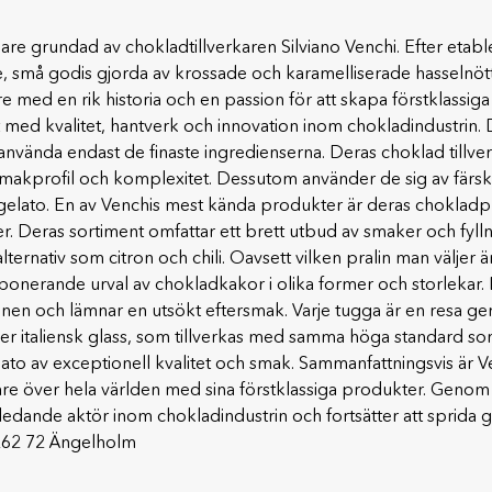
kare grundad av chokladtillverkaren Silviano Venchi. Efter etab
ne, små godis gjorda av krossade och karamelliserade hasseln
 med en rik historia och en passion för att skapa förstklassiga
t med kvalitet, hantverk och innovation inom chokladindustrin. 
tt använda endast de finaste ingredienserna. Deras choklad till
k smakprofil och komplexitet. Dessutom använder de sig av färsk
gelato. En av Venchis mest kända produkter är deras chokladpr
Deras sortiment omfattar ett brett utbud av smaker och fyllni
ernativ som citron och chili. Oavsett vilken pralin man väljer ä
mponerande urval av chokladkakor i olika former och storlekar.
nnen och lämnar en utsökt eftersmak. Varje tugga är en resa
eller italiensk glass, som tillverkas med samma höga standard
to av exceptionell kvalitet och smak. Sammanfattningsvis är V
are över hela världen med sina förstklassiga produkter. Genom si
 ledande aktör inom chokladindustrin och fortsätter att sprida 
 262 72 Ängelholm