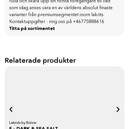
rulla och skära upp sin första föregångare till vad
som idag anses vara en av världens absolut finaste
varianter från premiumsegmentet inom lakrits.
Kontaktuppgifter : ring oss på +46775888616
Titta på sortimentet
Relaterade produkter
Lakrids by Bülow
F – DARK & SEA SALT