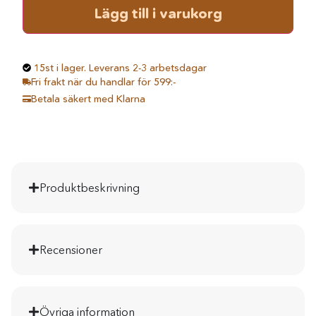
Lägg till i varukorg
lager yuzupulver, erbjuder en väldoftande och
perfekt balanserad sensorisk upplevelse.
15st i lager. Leverans 2-3 arbetsdagar
Fri frakt när du handlar för 599:-
Betala säkert med Klarna
Produktbeskrivning
Recensioner
Övriga information