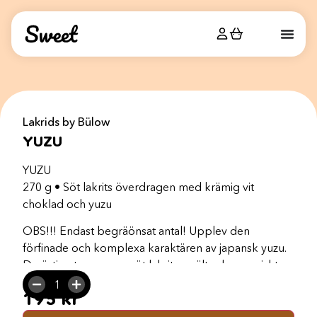
Lakrids by Bülow
YUZU
YUZU
270 g • Söt lakrits överdragen med krämig vit
choklad och yuzu
OBS!!! Endast begräönsat antal! Upplev den
förfinade och komplexa karaktären av japansk yuzu.
De örtiga tonerna av söt lakrits smälter harmoniskt
samman med yuzuns saftiga friskhet och livliga
195
kr
syrlighet, täckt av krämig vit choklad med mjuka
inslag av vanilj. Varje munsbit, toppad med ett tunt