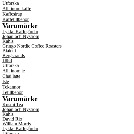
Utforska
Allt inom kaffe
Kaffesirap
Kaffetillbehör
Varumärke
Lykke Kaffegårdar
Johan och Nyström
Kahls
Gringo Nordic Coffee Roasters
Bialetti
Bergstrands
1883
Utforska
Allt inom te
Chai latte
Iste
Tekannor
Tetillbehör
Varumärke
Kusmi Tea
Johan och Nyström
Kahls
David Rio
William Morris
Lykke Kaffegårdar
Utforska