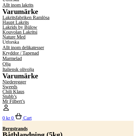
Allt inom lakrits
Varumärke
Lakritsfabriken Ramlösa
Haupt Lakrits
Lakrids by Bülow
Kouvolan Lakritsi
Nature Med
Utforska
Allt inom delikatesser
Kryddor / Tapenad
Marmelad
Olja
Italiensk olivolja
Varumärke
Niederegger
Sweeds
Chili Klaus
Stubb’s
Mr Filbert’s
0
kr
0
Cart
Bergstrands
Båtblandning (5kg)