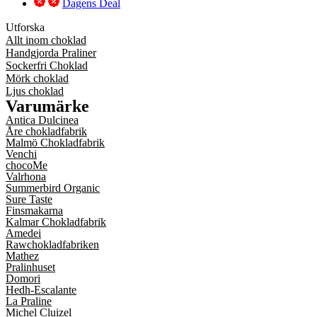
Dagens Deal
Utforska
Allt inom choklad
Handgjorda Praliner
Sockerfri Choklad
Mörk choklad
Ljus choklad
Varumärke
Antica Dulcinea
Åre chokladfabrik
Malmö Chokladfabrik
Venchi
chocoMe
Valrhona
Summerbird Organic
Sure Taste
Finsmakarna
Kalmar Chokladfabrik
Amedei
Rawchokladfabriken
Mathez
Pralinhuset
Domori
Hedh-Escalante
La Praline
Michel Cluizel