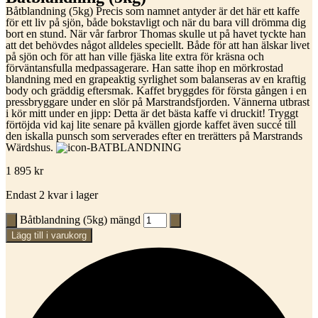
Båtblandning (5kg) Precis som namnet antyder är det här ett kaffe
för ett liv på sjön, både bokstavligt och när du bara vill drömma dig
bort en stund. När vår farbror Thomas skulle ut på havet tyckte han
att det behövdes något alldeles speciellt. Både för att han älskar livet
på sjön och för att han ville fjäska lite extra för kräsna och
förväntansfulla medpassagerare. Han satte ihop en mörkrostad
blandning med en grapeaktig syrlighet som balanseras av en kraftig
body och gräddig eftersmak. Kaffet bryggdes för första gången i en
pressbryggare under en slör på Marstrandsfjorden. Vännerna utbrast
i kör mitt under en jipp: Detta är det bästa kaffe vi druckit! Tryggt
förtöjda vid kaj lite senare på kvällen gjorde kaffet även succé till
den iskalla punsch som serverades efter en trerätters på Marstrands
Wärdshus.
1 895
kr
Endast 2 kvar i lager
Båtblandning (5kg) mängd
Lägg till i varukorg