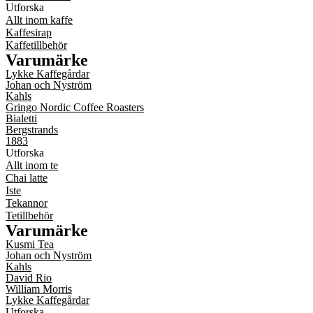
Utforska
Allt inom kaffe
Kaffesirap
Kaffetillbehör
Varumärke
Lykke Kaffegårdar
Johan och Nyström
Kahls
Gringo Nordic Coffee Roasters
Bialetti
Bergstrands
1883
Utforska
Allt inom te
Chai latte
Iste
Tekannor
Tetillbehör
Varumärke
Kusmi Tea
Johan och Nyström
Kahls
David Rio
William Morris
Lykke Kaffegårdar
Utforska