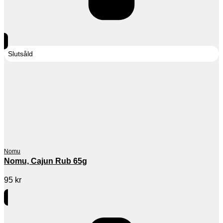
Slutsåld
Nomu
Nomu, Cajun Rub 65g
95
kr