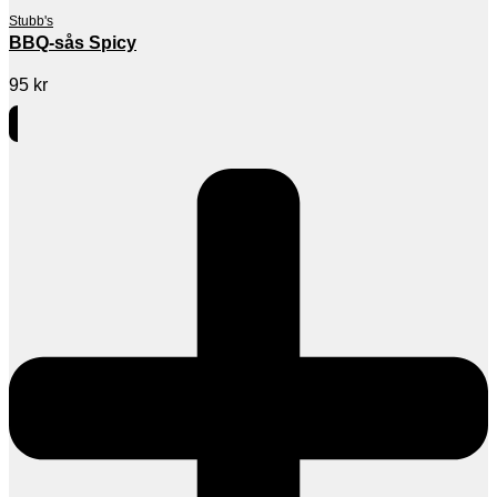
Stubb's
BBQ-sås Spicy
95
kr