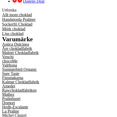
Dagens Deal
Utforska
Allt inom choklad
Handgjorda Praliner
Sockerfri Choklad
Mörk choklad
Ljus choklad
Varumärke
Antica Dulcinea
Åre chokladfabrik
Malmö Chokladfabrik
Venchi
chocoMe
Valrhona
Summerbird Organic
Sure Taste
Finsmakarna
Kalmar Chokladfabrik
Amedei
Rawchokladfabriken
Mathez
Pralinhuset
Domori
Hedh-Escalante
La Praline
Michel Cluizel