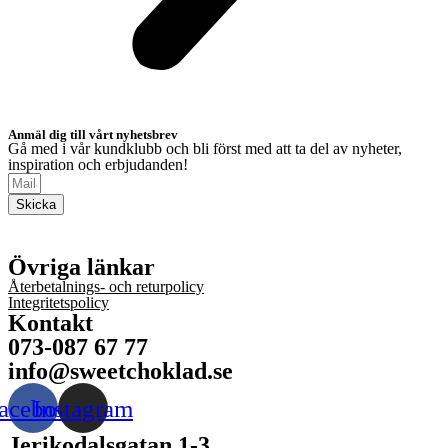
Anmäl dig till vårt nyhetsbrev
Gå med i vår kundklubb och bli först med att ta del av nyheter,
inspiration och erbjudanden!
Skicka
Övriga länkar
Återbetalnings- och returpolicy
Integritetspolicy
Kontakt
073-087 67 77
info@sweetchoklad.se
acebook
Instagram
Jerikodalsgatan 1-3