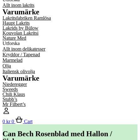
Allt inom lakrits
Varumärke
Lakritsfabriken Ramlösa
Haupt Lakrits
Lakrids by Bülow
Kouvolan Lakritsi
Nature Med
Utforska
Allt inom delikatesser
Kryddor / Tapenad
Marmelad
Olja
Italiensk olivolja
Varumärke
Niederegger
Sweeds
Chili Klaus
Stubb’s
Mr Filbert’s
0
kr
0
Cart
Can Bech Rosenblad med Hallon /