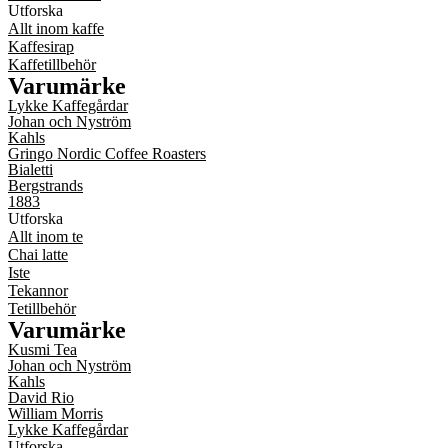
Utforska
Allt inom kaffe
Kaffesirap
Kaffetillbehör
Varumärke
Lykke Kaffegårdar
Johan och Nyström
Kahls
Gringo Nordic Coffee Roasters
Bialetti
Bergstrands
1883
Utforska
Allt inom te
Chai latte
Iste
Tekannor
Tetillbehör
Varumärke
Kusmi Tea
Johan och Nyström
Kahls
David Rio
William Morris
Lykke Kaffegårdar
Utforska