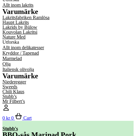
Allt inom lakrits
Varumärke
Lakritsfabriken Ramlösa
Haupt Lakrits
Lakrids by Bülow
Kouvolan Lakritsi
Nature Med
Utforska
Allt inom delikatesser
Kryddor / Tapenad
Marmelad
Olja
Italiensk olivolja
Varumärke
Niederegger
Sweeds
Chili Klaus
Stubb’s
Mr Filbert’s
0
kr
0
Cart
Stubb's
BBQ-sås Marinad Pork