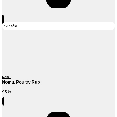
Slutsåld
Nomu
Nomu, Poultry Rub
95
kr