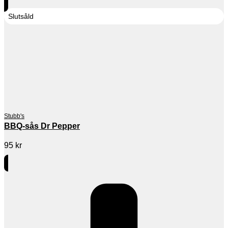
Slutsåld
Stubb's
BBQ-sås Dr Pepper
95
kr