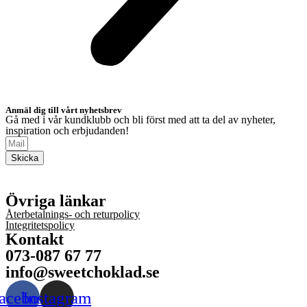
Anmäl dig till vårt nyhetsbrev
Gå med i vår kundklubb och bli först med att ta del av nyheter,
inspiration och erbjudanden!
Skicka
Övriga länkar
Återbetalnings- och returpolicy
Integritetspolicy
Kontakt
073-087 67 77
info@sweetchoklad.se
acebook
Instagram