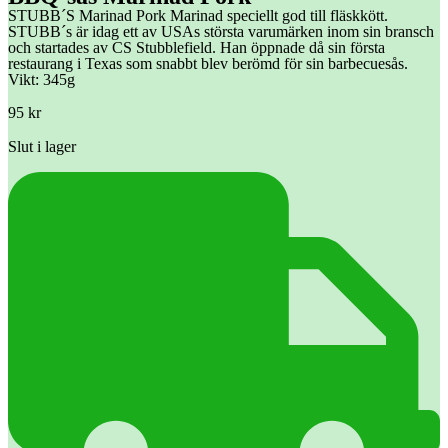
STUBB´S Marinad Pork Marinad speciellt god till fläskkött.
STUBB´s är idag ett av USAs största varumärken inom sin bransch
och startades av CS Stubblefield. Han öppnade då sin första
restaurang i Texas som snabbt blev berömd för sin barbecuesås.
Vikt: 345g
95
kr
Slut i lager