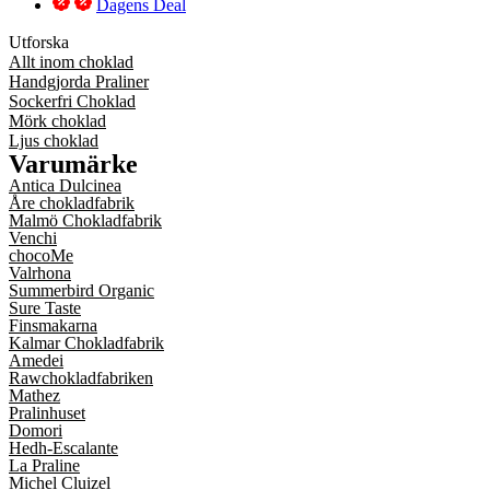
Dagens Deal
Utforska
Allt inom choklad
Handgjorda Praliner
Sockerfri Choklad
Mörk choklad
Ljus choklad
Varumärke
Antica Dulcinea
Åre chokladfabrik
Malmö Chokladfabrik
Venchi
chocoMe
Valrhona
Summerbird Organic
Sure Taste
Finsmakarna
Kalmar Chokladfabrik
Amedei
Rawchokladfabriken
Mathez
Pralinhuset
Domori
Hedh-Escalante
La Praline
Michel Cluizel