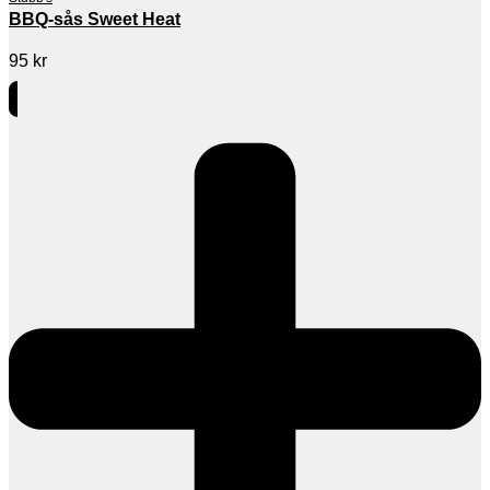
BBQ-sås Sweet Heat
95
kr