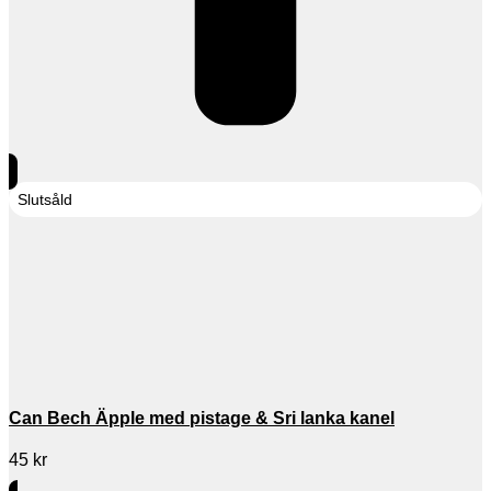
Slutsåld
Can Bech Äpple med pistage & Sri lanka kanel
45
kr