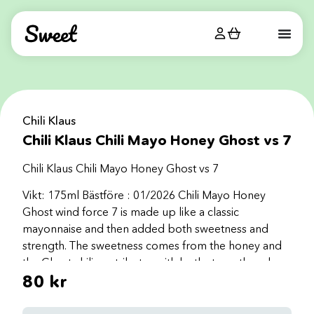
Chili Klaus
Chili Klaus Chili Mayo Honey Ghost vs 7
Chili Klaus Chili Mayo Honey Ghost vs 7
Vikt: 175ml Bästföre : 01/2026 Chili Mayo Honey
Ghost wind force 7 is made up like a classic
mayonnaise and then added both sweetness and
strength. The sweetness comes from the honey and
the Ghost chili contributes with both strength and
80
kr
taste. Use it for shrimps, eggs, in your burger, on a
hot dog or as a basis in a dressing.