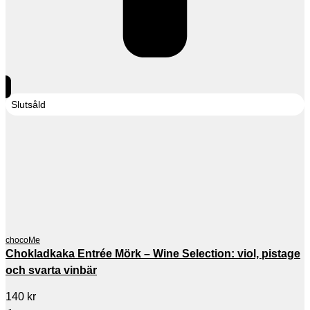
Slutsåld
chocoMe
Chokladkaka Entrée Mörk – Wine Selection: viol, pistage
och svarta vinbär
140
kr