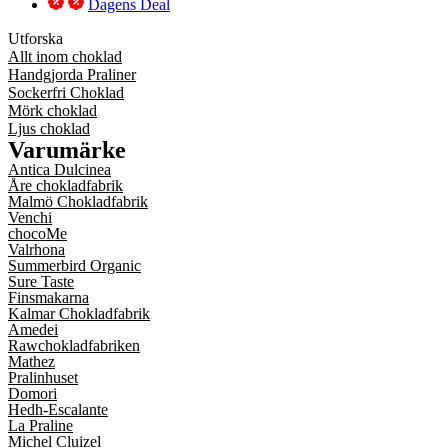
Dagens Deal
Utforska
Allt inom choklad
Handgjorda Praliner
Sockerfri Choklad
Mörk choklad
Ljus choklad
Varumärke
Antica Dulcinea
Åre chokladfabrik
Malmö Chokladfabrik
Venchi
chocoMe
Valrhona
Summerbird Organic
Sure Taste
Finsmakarna
Kalmar Chokladfabrik
Amedei
Rawchokladfabriken
Mathez
Pralinhuset
Domori
Hedh-Escalante
La Praline
Michel Cluizel