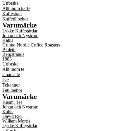
Utforska
Allt inom kaffe
Kaffesirap
Kaffetillbehör
Varumärke
Lykke Kaffegårdar
Johan och Nyström
Kahls
Gringo Nordic Coffee Roasters
Bialetti
Bergstrands
1883
Utforska
Allt inom te
Chai latte
Iste
Tekannor
Tetillbehör
Varumärke
Kusmi Tea
Johan och Nyström
Kahls
David Rio
William Morris
Lykke Kaffegårdar
Utforska