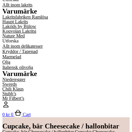
Allt inom lakrits
Varumärke
Lakritsfabriken Ramlösa
Haupt Lakrits
Lakrids by Bülow
Kouvolan Lakritsi
Nature Med
Utforska
Allt inom delikatesser
Kryddor / Tapenad
Marmelad
Olja
Italiensk olivolja
Varumärke
Niederegger
Sweeds
Chili Klaus
Stubb’s
Mr Filbert’s
0
kr
0
Cart
Cupcake, bär Cheesecake / hallonbitar
Cupcake, bär Cheesecake / hallonbitar Cupcake Cheesecake