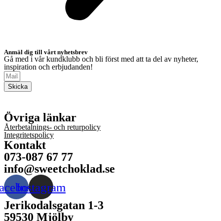
Anmäl dig till vårt nyhetsbrev
Gå med i vår kundklubb och bli först med att ta del av nyheter,
inspiration och erbjudanden!
Skicka
Övriga länkar
Återbetalnings- och returpolicy
Integritetspolicy
Kontakt
073-087 67 77
info@sweetchoklad.se
acebook
Instagram
Jerikodalsgatan 1-3
59530 Mjölby