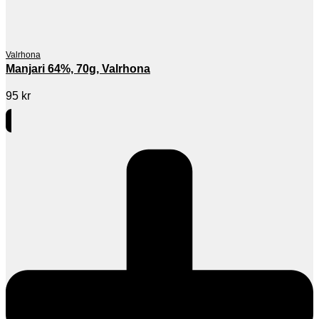
Valrhona
Manjari 64%, 70g, Valrhona
95
kr