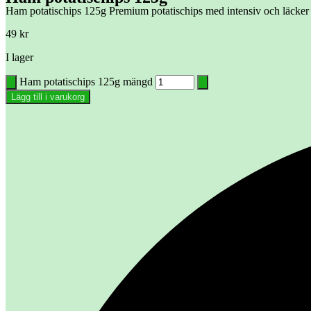
Ham potatischips 125g Premium potatischips med intensiv och läcker s
49
kr
I lager
Ham potatischips 125g mängd
Lägg till i varukorg