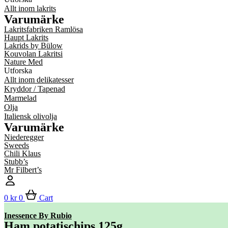
Allt inom lakrits
Varumärke
Lakritsfabriken Ramlösa
Haupt Lakrits
Lakrids by Bülow
Kouvolan Lakritsi
Nature Med
Utforska
Allt inom delikatesser
Kryddor / Tapenad
Marmelad
Olja
Italiensk olivolja
Varumärke
Niederegger
Sweeds
Chili Klaus
Stubb’s
Mr Filbert’s
0
kr
0
Cart
Inessence By Rubio
Ham potatischips 125g