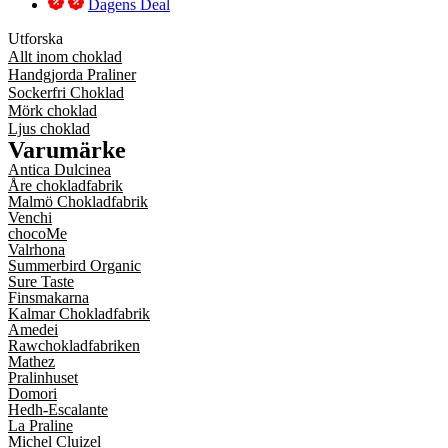
Dagens Deal
Utforska
Allt inom choklad
Handgjorda Praliner
Sockerfri Choklad
Mörk choklad
Ljus choklad
Varumärke
Antica Dulcinea
Åre chokladfabrik
Malmö Chokladfabrik
Venchi
chocoMe
Valrhona
Summerbird Organic
Sure Taste
Finsmakarna
Kalmar Chokladfabrik
Amedei
Rawchokladfabriken
Mathez
Pralinhuset
Domori
Hedh-Escalante
La Praline
Michel Cluizel