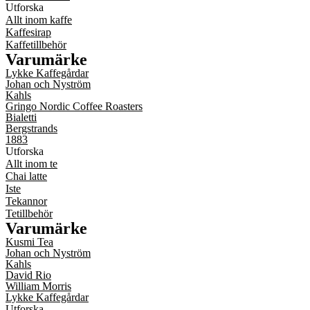
Utforska
Allt inom kaffe
Kaffesirap
Kaffetillbehör
Varumärke
Lykke Kaffegårdar
Johan och Nyström
Kahls
Gringo Nordic Coffee Roasters
Bialetti
Bergstrands
1883
Utforska
Allt inom te
Chai latte
Iste
Tekannor
Tetillbehör
Varumärke
Kusmi Tea
Johan och Nyström
Kahls
David Rio
William Morris
Lykke Kaffegårdar
Utforska