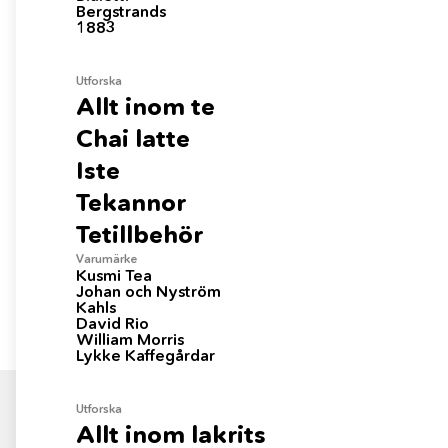
Bergstrands
1883
Utforska
Allt inom te
Chai latte
Chili Klaus
Iste
Chili Klaus BBQ
Tekannor
80
kr
Tetillbehör
Varumärke
Kusmi Tea
Johan och Nyström
Kahls
David Rio
William Morris
Lykke Kaffegårdar
Utforska
Anmäl dig till vårt nyhetsbrev
Allt inom lakrits
Gå med i vår kundklubb och bli först med att ta del av