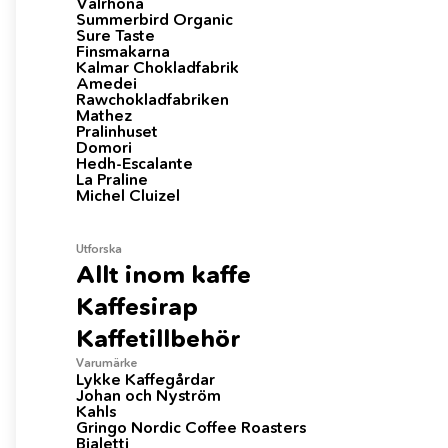
Valrhona
Summerbird Organic
Sure Taste
Finsmakarna
Kalmar Chokladfabrik
Amedei
Rawchokladfabriken
Mathez
Pralinhuset
Domori
Hedh-Escalante
La Praline
Michel Cluizel
Sweeds
Matcompaniet Stanseveien 27 0976 Oslo
Utforska
maja@matcompaniet.no tlf.: 408 30 233
Allt inom kaffe
Titta på sortimentet
Kaffesirap
Kaffetillbehör
Varumärke
Lykke Kaffegårdar
Relaterade produkter
Johan och Nyström
Kahls
Gringo Nordic Coffee Roasters
Bialetti