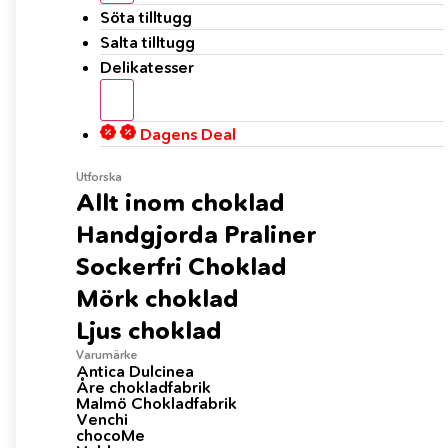
Söta tilltugg
Lägg till i varukorg
Salta tilltugg
Delikatesser
18st i lager. Leverans 2-3 arbetsdagar
Fri frakt när du handlar för 599:-
Dagens Deal
Betala säkert med Klarna
Utforska
Allt inom choklad
Handgjorda Praliner
Sockerfri Choklad
Produktbeskrivning
Mörk choklad
Ljus choklad
Recensioner
Varumärke
Antica Dulcinea
Åre chokladfabrik
Malmö Chokladfabrik
Venchi
chocoMe
Övriga information