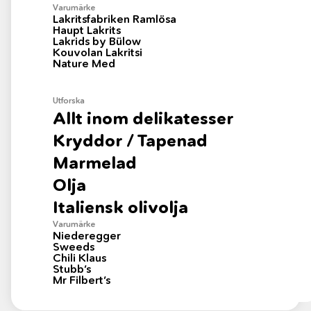
Varumärke
nyheter, inspiration och erbjudanden!
Lakritsfabriken Ramlösa
Haupt Lakrits
Lakrids by Bülow
Kouvolan Lakritsi
Nature Med
Skicka
Utforska
Allt inom delikatesser
Kryddor / Tapenad
Övriga länkar
Återbetalnings- och returpolicy
Marmelad
Integritetspolicy
Kontakt
Olja
073-087 67 77
info@sweetchoklad.se
Italiensk olivolja
Jerikodalsgatan 1-3
59530 Mjölby
Varumärke
Niederegger
Sweeds
Chili Klaus
Stubb’s
Mr Filbert’s