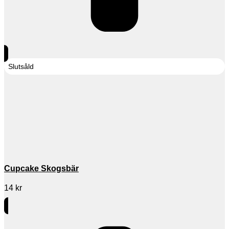
Slutsåld
Cupcake Skogsbär
14
kr