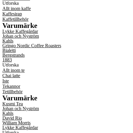
Utforska
Allt inom kaffe
Kaffesirap
Kaffetillbehör
Varumärke
Lykke Kaffegårdar
Johan och Nyström
Kahls
Gringo Nordic Coffee Roasters
Bialetti
Bergstrands
1883
Utforska
Allt inom te
Chai latte
Iste
Tekannor
Tetillbehör
Varumärke
Kusmi Tea
Johan och Nyström
Kahls
David Rio
William Morris
Lykke Kaffegårdar
Utforska