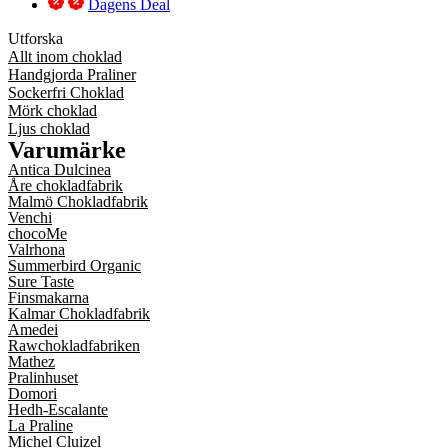
Dagens Deal
Utforska
Allt inom choklad
Handgjorda Praliner
Sockerfri Choklad
Mörk choklad
Ljus choklad
Varumärke
Antica Dulcinea
Åre chokladfabrik
Malmö Chokladfabrik
Venchi
chocoMe
Valrhona
Summerbird Organic
Sure Taste
Finsmakarna
Kalmar Chokladfabrik
Amedei
Rawchokladfabriken
Mathez
Pralinhuset
Domori
Hedh-Escalante
La Praline
Michel Cluizel