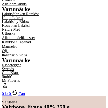
Allt inom lakrits
Varumärke
Lakritsfabriken Ramlösa
Haupt Lakrits
Lakrids by Bülow
Kouvolan Lakritsi
Nature Med
Utforska
Allt inom delikatesser
Kryddor / Tapenad
Marmelad
Olja
Italiensk olivolja
Varumärke
Niederegger
Sweeds
Chili Klaus
Stubb’s
Mr Filbert’s
0
kr
0
Cart
Valrhona
Valrhona Jivara 40% 250 g