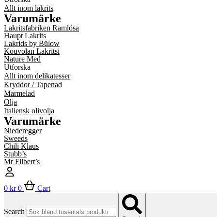
Allt inom lakrits
Varumärke
Lakritsfabriken Ramlösa
Haupt Lakrits
Lakrids by Bülow
Kouvolan Lakritsi
Nature Med
Utforska
Allt inom delikatesser
Kryddor / Tapenad
Marmelad
Olja
Italiensk olivolja
Varumärke
Niederegger
Sweeds
Chili Klaus
Stubb’s
Mr Filbert’s
0
kr
0
Cart
Search