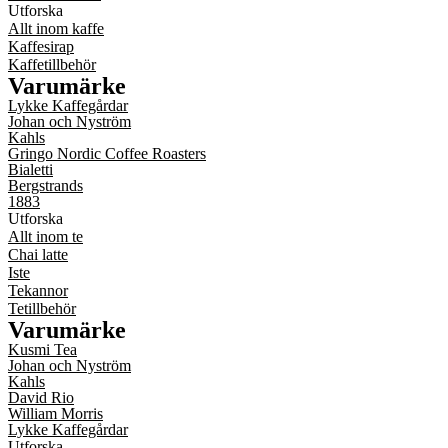
Utforska
Allt inom kaffe
Kaffesirap
Kaffetillbehör
Varumärke
Lykke Kaffegårdar
Johan och Nyström
Kahls
Gringo Nordic Coffee Roasters
Bialetti
Bergstrands
1883
Utforska
Allt inom te
Chai latte
Iste
Tekannor
Tetillbehör
Varumärke
Kusmi Tea
Johan och Nyström
Kahls
David Rio
William Morris
Lykke Kaffegårdar
Utforska