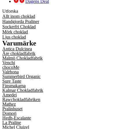
Dagens Deal
Utforska
Allt inom choklad
Handgjorda Praliner
Sockerfri Choklad
Mörk choklad
Ljus choklad
Varumärke
Antica Dulcinea
Åre chokladfabrik
Malmö Chokladfabrik
Venchi
chocoMe
Valrhona
Summerbird Organic
Sure Taste
Finsmakarna
Kalmar Chokladfabrik
Amedei
Rawchokladfabriken
Mathez
Pralinhuset
Domori
Hedh-Escalante
La Praline
Michel Cluizel